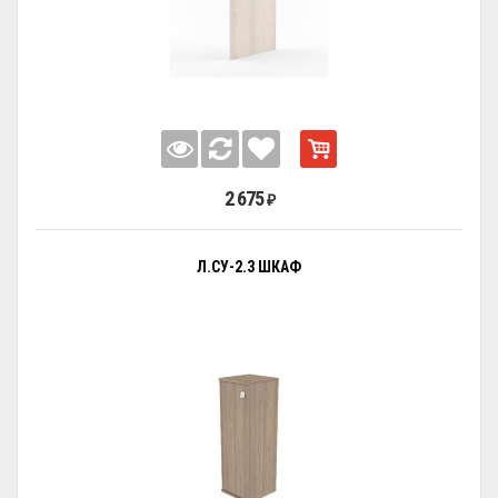
2 675
₽
Л.СУ-2.3 ШКАФ