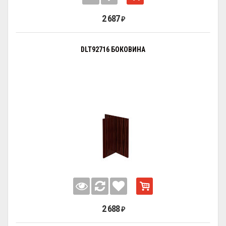
2 687
₽
DLT92716 БОКОВИНА
2 688
₽