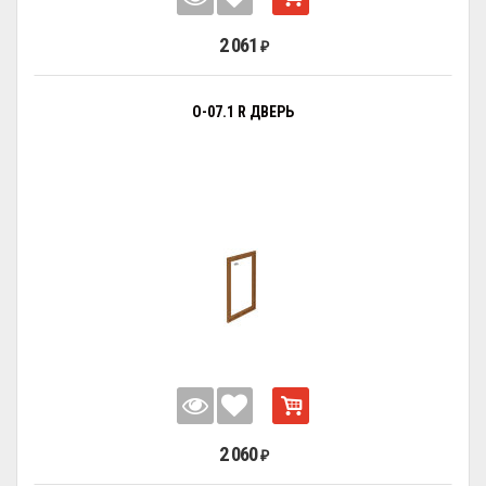
2 061
₽
О-07.1 R ДВЕРЬ
2 060
₽