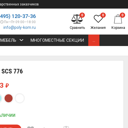
арственных заказчиков
(495) 120-37-36
0
0
0
Пн—Пт 09:00—18:00
info@poly-kom.ru
Сравнить
Желания
Корзина
 МЕБЕЛЬ
МНОГОМЕСТНЫЕ СЕКЦИИ
...
 SCS 776
83
₽
АЛИЧИИ