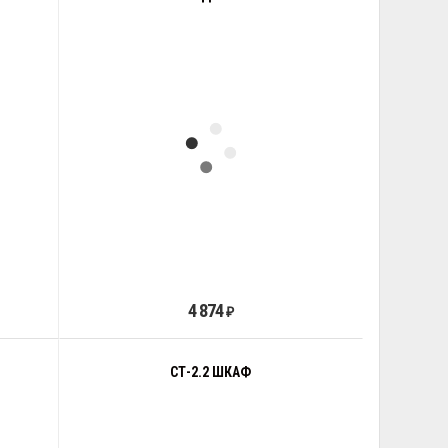
4 874
₽
Й
СТ-2.2 ШКАФ