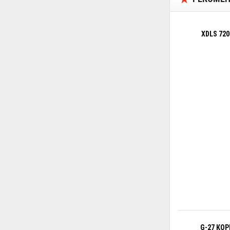
XDLS 72
G-27 КО