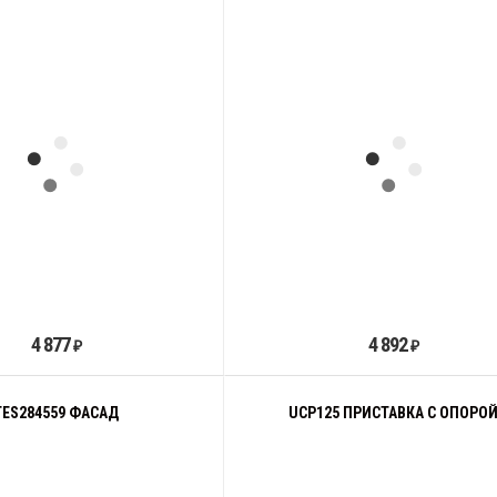
4 877
4 892
₽
₽
TES284559 ФАСАД
UCP125 ПРИСТАВКА С ОПОРО