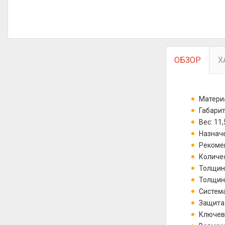
ОБЗОР
Х
Матери
Габарит
Вес: 11,
Назначе
Рекомен
Количес
Толщина
Толщина
Система
Защита 
Ключево