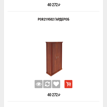
40 272
₽
POR219502 ГАРДЕРОБ
40 272
₽