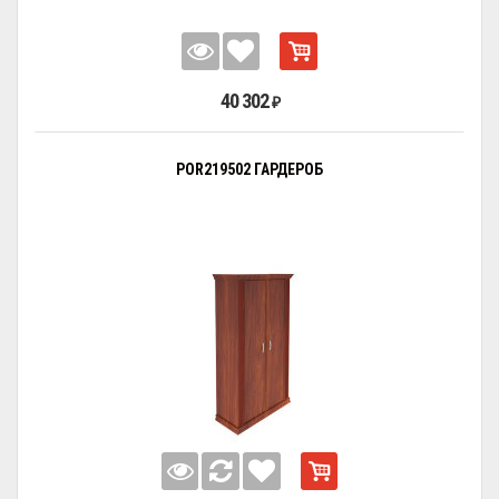
40 302
₽
POR219502 ГАРДЕРОБ