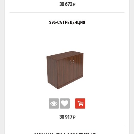
30 672
₽
S95-CA ГРЕДЕНЦИЯ
30 917
₽