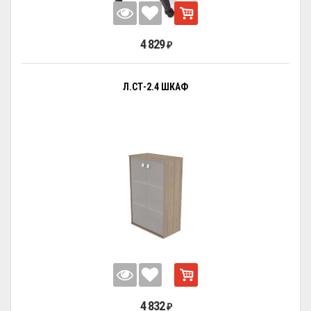
4 829
₽
Л.СТ-2.4 ШКАФ
4 832
₽