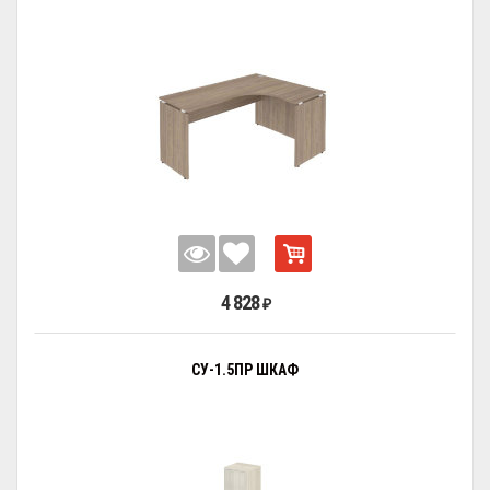
4 828
₽
СУ-1.5ПР ШКАФ