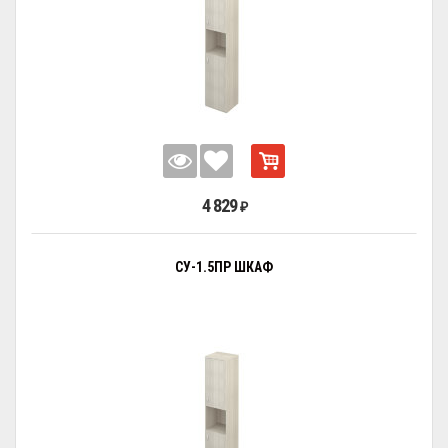
4 829
₽
СУ-1.5ПР ШКАФ