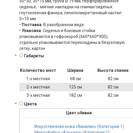
50*30, 30*15 мм, труба Ø 19 мм, перфорированное
сиденье; - мягкие накладки на спинки/сиденья:
гнутоклееная фанера, пенополиуретановый настил
S=10 мм
•
Поставка
: В разобранном виде
•
Упаковка
: Сиденья и боковые стойки
упаковываются в гофрокороб (660*660*900),
отдельно упаковываются перекладины в безузловую
сетку, картон
Габариты
Количество мест
Ширина
Высота спинки
1-о местная
68 см
82 см
2-х местная
125 см
82 см
3-х местная
182 см
82 см
Цвета
Цвет обивки
Искусственная кожа «Винилис» (Категория 1)
Микрофибра «Алькала» (Категория 1)